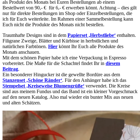
als Produkt des Monats bei Euren Bestellungen ab einem
Bestellwert von 90,- € für 6,- € erwerben könnt. Achtung – dies gilt
nur für direkte Bestellungen im Shop oder Einzelbestellungen, die
ich für Euch weiterleite. Im Rahmen einer Sammelbestellung kann
Euch nicht die Produkte des Monats nicht bestellen.
Traumhafte Designs sind in dem
Papierset ‚Herbstliebe‘
enthalten.
Filigrane Zweige, Blätter und Kürbisse in herbstlichen und
natürlichen Farbtönen.
Hier
könnt Ihr Euch alle Produkte des
Monats anschauen.
Mit dem schönen Papier habe ich eine Verpackung in Espresso
vorbereitet. Die Maße für die Schachtel findet Ihr in
diesem
Beitrag
.
Ein besonderer Hingucker ist die gewellte Bordüre aus dem
Stanzenset ‚Schöne Ränder‘
. Für den Anhänger habe ich das
Stempelset ‚Kreiseweise Blumengrüße‘
verwendet. Die Kreise
sind aus meinem Fundus und das Band ist ein kleiner Vorgeschmack
auf den neuen Katalog. Also mal wieder ein bunter Mix aus neuen
und alten Schätzen.