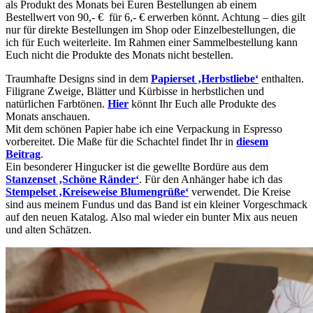
als Produkt des Monats bei Euren Bestellungen ab einem
Bestellwert von 90,- € für 6,- € erwerben könnt. Achtung – dies gilt
nur für direkte Bestellungen im Shop oder Einzelbestellungen, die
ich für Euch weiterleite. Im Rahmen einer Sammelbestellung kann
Euch nicht die Produkte des Monats nicht bestellen.
Traumhafte Designs sind in dem
Papierset ‚Herbstliebe‘
enthalten.
Filigrane Zweige, Blätter und Kürbisse in herbstlichen und
natürlichen Farbtönen.
Hier
könnt Ihr Euch alle Produkte des
Monats anschauen.
Mit dem schönen Papier habe ich eine Verpackung in Espresso
vorbereitet. Die Maße für die Schachtel findet Ihr in
diesem
Beitrag
.
Ein besonderer Hingucker ist die gewellte Bordüre aus dem
Stanzenset ‚Schöne Ränder‘
. Für den Anhänger habe ich das
Stempelset ‚Kreiseweise Blumengrüße‘
verwendet. Die Kreise
sind aus meinem Fundus und das Band ist ein kleiner Vorgeschmack
auf den neuen Katalog. Also mal wieder ein bunter Mix aus neuen
und alten Schätzen.