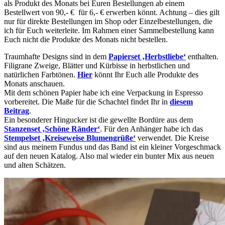
als Produkt des Monats bei Euren Bestellungen ab einem
Bestellwert von 90,- € für 6,- € erwerben könnt. Achtung – dies gilt
nur für direkte Bestellungen im Shop oder Einzelbestellungen, die
ich für Euch weiterleite. Im Rahmen einer Sammelbestellung kann
Euch nicht die Produkte des Monats nicht bestellen.
Traumhafte Designs sind in dem
Papierset ‚Herbstliebe‘
enthalten.
Filigrane Zweige, Blätter und Kürbisse in herbstlichen und
natürlichen Farbtönen.
Hier
könnt Ihr Euch alle Produkte des
Monats anschauen.
Mit dem schönen Papier habe ich eine Verpackung in Espresso
vorbereitet. Die Maße für die Schachtel findet Ihr in
diesem
Beitrag
.
Ein besonderer Hingucker ist die gewellte Bordüre aus dem
Stanzenset ‚Schöne Ränder‘
. Für den Anhänger habe ich das
Stempelset ‚Kreiseweise Blumengrüße‘
verwendet. Die Kreise
sind aus meinem Fundus und das Band ist ein kleiner Vorgeschmack
auf den neuen Katalog. Also mal wieder ein bunter Mix aus neuen
und alten Schätzen.