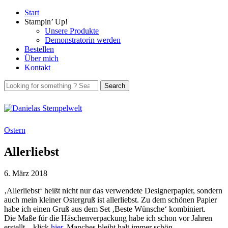
Start
Stampin’ Up!
Unsere Produkte
Demonstratorin werden
Bestellen
Über mich
Kontakt
Ostern
Allerliebst
6. März 2018
‚Allerliebst‘ heißt nicht nur das verwendete Designerpapier, sondern
auch mein kleiner Ostergruß ist allerliebst. Zu dem schönen Papier
habe ich einen Gruß aus dem Set ‚Beste Wünsche‘ kombiniert.
Die Maße für die Häschenverpackung habe ich schon vor Jahren
erstellt – klick
hier
. Manches bleibt halt immer schön.