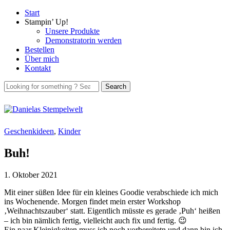
Start
Stampin’ Up!
Unsere Produkte
Demonstratorin werden
Bestellen
Über mich
Kontakt
Geschenkideen
,
Kinder
Buh!
1. Oktober 2021
Mit einer süßen Idee für ein kleines Goodie verabschiede ich mich
ins Wochenende. Morgen findet mein erster Workshop
‚Weihnachtszauber‘ statt. Eigentlich müsste es gerade ‚Puh‘ heißen
– ich bin nämlich fertig, vielleicht auch fix und fertig. 😉
Ein paar Kleinigkeiten muss ich noch vorbereitetn und dann bin ich