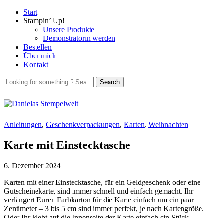
Start
Stampin’ Up!
Unsere Produkte
Demonstratorin werden
Bestellen
Über mich
Kontakt
Anleitungen
,
Geschenkverpackungen
,
Karten
,
Weihnachten
Karte mit Einstecktasche
6. Dezember 2024
Karten mit einer Einstecktasche, für ein Geldgeschenk oder eine
Gutscheinekarte, sind immer schnell und einfach gemacht. Ihr
verlängert Euren Farbkarton für die Karte einfach um ein paar
Zentimeter – 3 bis 5 cm sind immer perfekt, je nach Kartengröße.
Oder Ihr klebt auf die Innenseite der Karte einfach ein Stück