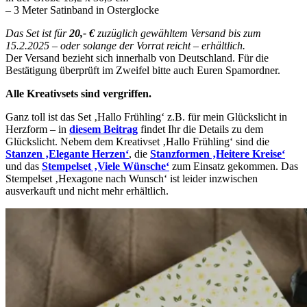
– 3 Meter Satinband in Osterglocke
Das Set ist für
20,- €
zuzüglich gewähltem Versand bis zum
15.2.2025 – oder solange der Vorrat reicht – erhältlich.
Der Versand bezieht sich innerhalb von Deutschland. Für die
Bestätigung überprüft im Zweifel bitte auch Euren Spamordner.
Alle Kreativsets sind vergriffen.
Ganz toll ist das Set ‚Hallo Frühling‘ z.B. für mein Glückslicht in
Herzform – in
diesem Beitrag
findet Ihr die Details zu dem
Glückslicht. Nebem dem Kreativset ‚Hallo Frühling‘ sind die
Stanzen ‚Elegante Herzen‘
, die
Stanzformen ‚Heitere Kreise‘
und das
Stempelset ‚Viele Wünsche‘
zum Einsatz gekommen. Das
Stempelset ‚Hexagone nach Wunsch‘ ist leider inzwischen
ausverkauft und nicht mehr erhältlich.