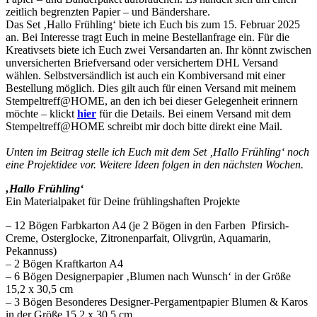
zeitlich begrenzten Papier – und Bändershare.
Das Set ‚Hallo Frühling‘ biete ich Euch bis zum 15. Februar 2025
an. Bei Interesse tragt Euch in meine Bestellanfrage ein. Für die
Kreativsets biete ich Euch zwei Versandarten an. Ihr könnt zwischen
unversicherten Briefversand oder versichertem DHL Versand
wählen. Selbstversändlich ist auch ein Kombiversand mit einer
Bestellung möglich. Dies gilt auch für einen Versand mit meinem
Stempeltreff@HOME, an den ich bei dieser Gelegenheit erinnern
möchte – klickt
hier
für die Details. Bei einem Versand mit dem
Stempeltreff@HOME schreibt mir doch bitte direkt eine Mail.
Unten im Beitrag stelle ich Euch mit dem Set ‚Hallo Frühling‘ noch
eine Projektidee vor. Weitere Ideen folgen in den nächsten Wochen.
‚Hallo Frühling‘
Ein Materialpaket für Deine frühlingshaften Projekte
– 12 Bögen Farbkarton A4 (je 2 Bögen in den Farben Pfirsich-
Creme, Osterglocke, Zitronenparfait, Olivgrün, Aquamarin,
Pekannuss)
– 2 Bögen Kraftkarton A4
– 6 Bögen Designerpapier ‚Blumen nach Wunsch‘ in der Größe
15,2 x 30,5 cm
– 3 Bögen Besonderes Designer-Pergamentpapier Blumen & Karos
in der Größe 15,2 x 30,5 cm