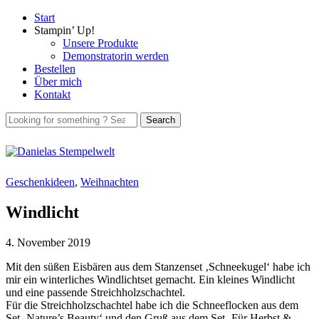
Start
Stampin’ Up!
Unsere Produkte
Demonstratorin werden
Bestellen
Über mich
Kontakt
Geschenkideen
,
Weihnachten
Windlicht
4. November 2019
Mit den süßen Eisbären aus dem Stanzenset ‚Schneekugel‘ habe ich
mir ein winterliches Windlichtset gemacht. Ein kleines Windlicht
und eine passende Streichholzschachtel.
Für die Streichholzschachtel habe ich die Schneeflocken aus dem
Set ‚Nature’s Beauty‘ und den Gruß aus dem Set ‚Für Herbst &