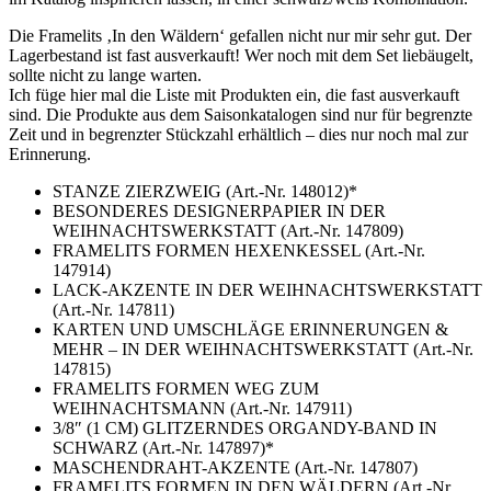
Die Framelits ‚In den Wäldern‘ gefallen nicht nur mir sehr gut. Der
Lagerbestand ist fast ausverkauft! Wer noch mit dem Set liebäugelt,
sollte nicht zu lange warten.
Ich füge hier mal die Liste mit Produkten ein, die fast ausverkauft
sind. Die Produkte aus dem Saisonkatalogen sind nur für begrenzte
Zeit und in begrenzter Stückzahl erhältlich – dies nur noch mal zur
Erinnerung.
STANZE ZIERZWEIG (Art.-Nr. 148012)*
BESONDERES DESIGNERPAPIER IN DER
WEIHNACHTSWERKSTATT (Art.-Nr. 147809)
FRAMELITS FORMEN HEXENKESSEL (Art.-Nr.
147914)
LACK-AKZENTE IN DER WEIHNACHTSWERKSTATT
(Art.-Nr. 147811)
KARTEN UND UMSCHLÄGE ERINNERUNGEN &
MEHR – IN DER WEIHNACHTSWERKSTATT (Art.-Nr.
147815)
FRAMELITS FORMEN WEG ZUM
WEIHNACHTSMANN (Art.-Nr. 147911)
3/8″ (1 CM) GLITZERNDES ORGANDY-BAND IN
SCHWARZ (Art.-Nr. 147897)*
MASCHENDRAHT-AKZENTE (Art.-Nr. 147807)
FRAMELITS FORMEN IN DEN WÄLDERN (Art.-Nr.