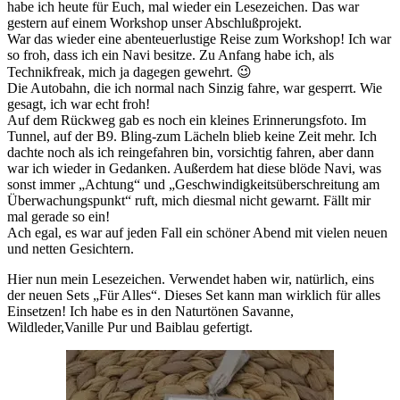
habe ich heute für Euch, mal wieder ein Lesezeichen. Das war
gestern auf einem Workshop unser Abschlußprojekt.
War das wieder eine abenteuerlustige Reise zum Workshop! Ich war
so froh, dass ich ein Navi besitze. Zu Anfang habe ich, als
Technikfreak, mich ja dagegen gewehrt. 😉
Die Autobahn, die ich normal nach Sinzig fahre, war gesperrt. Wie
gesagt, ich war echt froh!
Auf dem Rückweg gab es noch ein kleines Erinnerungsfoto. Im
Tunnel, auf der B9. Bling-zum Lächeln blieb keine Zeit mehr. Ich
dachte noch als ich reingefahren bin, vorsichtig fahren, aber dann
war ich wieder in Gedanken. Außerdem hat diese blöde Navi, was
sonst immer „Achtung“ und „Geschwindigkeitsüberschreitung am
Überwachungspunkt“ ruft, mich diesmal nicht gewarnt. Fällt mir
mal gerade so ein!
Ach egal, es war auf jeden Fall ein schöner Abend mit vielen neuen
und netten Gesichtern.
Hier nun mein Lesezeichen. Verwendet haben wir, natürlich, eins
der neuen Sets „Für Alles“. Dieses Set kann man wirklich für alles
Einsetzen! Ich habe es in den Naturtönen Savanne,
Wildleder,Vanille Pur und Baiblau gefertigt.