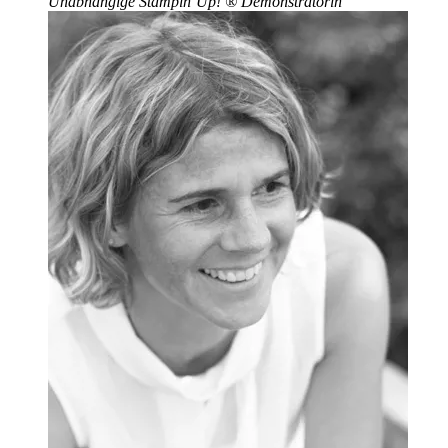
Unabhängige Stampin’Up!
®
Demonstratorin