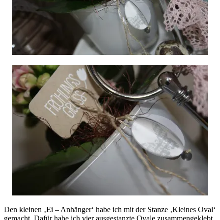
Den kleinen ‚Ei – Anhänger‘ habe ich mit der Stanze ‚Kleines Oval‘
gemacht. Dafür habe ich vier ausgestanzte Ovale zusammengeklebt.