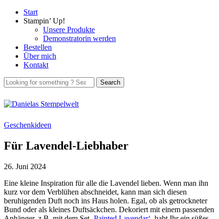
Start
Stampin’ Up!
Unsere Produkte
Demonstratorin werden
Bestellen
Über mich
Kontakt
Geschenkideen
Für Lavendel-Liebhaber
26. Juni 2024
Eine kleine Inspiration für alle die Lavendel lieben. Wenn man ihn
kurz vor dem Verblühen abschneidet, kann man sich diesen
beruhigenden Duft noch ins Haus holen. Egal, ob als getrockneter
Bund oder als kleines Duftsäckchen. Dekoriert mit einem passenden
Anhänger, z.B. mit dem Set
‚Painted Lavendar‘
, habt Ihr ein süßes