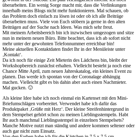
überarbeiten. Ein wenig Sorge macht mir, dass die Verlinkungen
innerhalb meins Blogs nicht mehr funktionieren. Mal schauen, ob
das Problem doch einfach zu lösen ist oder ob ich alle Beiträge
überarbeiten muss. Viele von Euch stöbern ja gerne in den alten
Beiträgen auf der Suche nach Ideen. Was mich sehr freut.
Mit meinem Arbeitsbereich bin ich inzwischen umgezogen und sitze
nun in meinem neuen Büro. Bitte beachtet, dass ich ab sofort nicht
mehr unter der gewohnten Telefonnummer erreichbar bin!
Meine aktuellen Kontaktdaten findet Ihr in der Menüleiste unter
‚Kontakt‘.
Da ich noch für einige Zeit Mieterin des Lädchens bin, bleibt der
Workshopbereich zunächst erhalten. Vielleicht besteht ja noch eine
Chance Mitte April, zum neuen Jahreskatalog, ein kleines Event zu
planen. Das werde ich spontan von der Coronalage abhängig
machen. Vielleicht gibt es bis dahin aber auch einen Nachmieter.
Mal gucken. 🙂
Als kleine Idee habe ich noch einmal ein Kartenset mit den Mini-
Briefumschlägen vorbereitet. Verwendet habe ich dafür das
Produktpaket ‚Grüße mit Herz‘. Der kleine Streifenhintergrund in
dem Stempelset gehört schon zu meinen Lieblingsstempeln. Habt
Ihr auch manchmal Lieblingsstempel in einzelnen Stempelsets?
Manche Motive nutzt man ständig und andere kommen seltener oder
auch gar nicht zum Einsatz.
Von den Farben habe ich für die Kärtchen in 7,5 x 7,5 cm