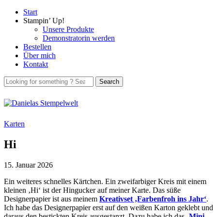
Start
Stampin’ Up!
Unsere Produkte
Demonstratorin werden
Bestellen
Über mich
Kontakt
Karten
Hi
15. Januar 2026
Ein weiteres schnelles Kärtchen. Ein zweifarbiger Kreis mit einem
kleinen ‚Hi‘ ist der Hingucker auf meiner Karte. Das süße
Designerpapier ist aus meinem
Kreativset ‚Farbenfroh ins Jahr‘
.
Ich habe das Designerpapier erst auf den weißen Karton geklebt und
daraus den bestickten Kreis ausgestanzt. Dazu habe ich das
‚Mini-