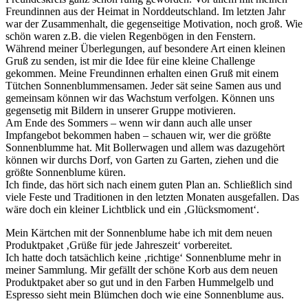
Freundinnen aus der Heimat in Norddeutschland. Im letzten Jahr
war der Zusammenhalt, die gegenseitige Motivation, noch groß. Wie
schön waren z.B. die vielen Regenbögen in den Fenstern.
Während meiner Überlegungen, auf besondere Art einen kleinen
Gruß zu senden, ist mir die Idee für eine kleine Challenge
gekommen. Meine Freundinnen erhalten einen Gruß mit einem
Tütchen Sonnenblummensamen. Jeder sät seine Samen aus und
gemeinsam können wir das Wachstum verfolgen. Können uns
gegensetig mit Bildern in unserer Gruppe motivieren.
Am Ende des Sommers – wenn wir dann auch alle unser
Impfangebot bekommen haben – schauen wir, wer die größte
Sonnenblumme hat. Mit Bollerwagen und allem was dazugehört
können wir durchs Dorf, von Garten zu Garten, ziehen und die
größte Sonnenblume küren.
Ich finde, das hört sich nach einem guten Plan an. Schließlich sind
viele Feste und Traditionen in den letzten Monaten ausgefallen. Das
wäre doch ein kleiner Lichtblick und ein ‚Glücksmoment‘.
Mein Kärtchen mit der Sonnenblume habe ich mit dem neuen
Produktpaket ‚Grüße für jede Jahreszeit‘ vorbereitet.
Ich hatte doch tatsächlich keine ‚richtige‘ Sonnenblume mehr in
meiner Sammlung. Mir gefällt der schöne Korb aus dem neuen
Produktpaket aber so gut und in den Farben Hummelgelb und
Espresso sieht mein Blümchen doch wie eine Sonnenblume aus.