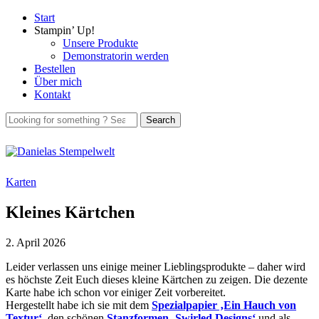
Start
Stampin’ Up!
Unsere Produkte
Demonstratorin werden
Bestellen
Über mich
Kontakt
Karten
Kleines Kärtchen
2. April 2026
Leider verlassen uns einige meiner Lieblingsprodukte – daher wird
es höchste Zeit Euch dieses kleine Kärtchen zu zeigen. Die dezente
Karte habe ich schon vor einiger Zeit vorbereitet.
Hergestellt habe ich sie mit dem
Spezialpapier ‚Ein Hauch von
Textur‘
, den schönen
Stanzformen ‚Swirled Designs‘
und als