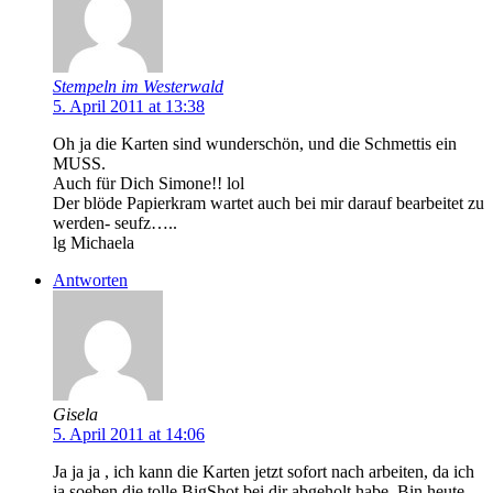
Stempeln im Westerwald
5. April 2011 at 13:38
Oh ja die Karten sind wunderschön, und die Schmettis ein
MUSS.
Auch für Dich Simone!! lol
Der blöde Papierkram wartet auch bei mir darauf bearbeitet zu
werden- seufz…..
lg Michaela
Antworten
Gisela
5. April 2011 at 14:06
Ja ja ja , ich kann die Karten jetzt sofort nach arbeiten, da ich
ja soeben die tolle BigShot bei dir abgeholt habe. Bin heute