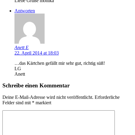
Liebe Grüße monika
Antworten
Anett E
22. April 2014 at 18:03
…das Kärtchen gefällt mir sehr gut, richtig süß!
LG
Anett
Schreibe einen Kommentar
Deine E-Mail-Adresse wird nicht veröffentlicht.
Erforderliche
Felder sind mit
*
markiert