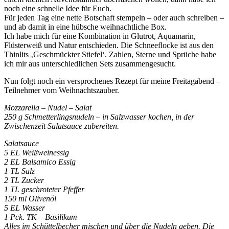
noch eine schnelle Idee für Euch.
Für jeden Tag eine nette Botschaft stempeln – oder auch schreiben –
und ab damit in eine hübsche weihnachtliche Box.
Ich habe mich für eine Kombination in Glutrot, Aquamarin,
Flüsterweiß und Natur entschieden. Die Schneeflocke ist aus den
Thinlits ‚Geschmückter Stiefel‘. Zahlen, Sterne und Sprüche habe
ich mir aus unterschiedlichen Sets zusammengesucht.
Nun folgt noch ein versprochenes Rezept für meine Freitagabend –
Teilnehmer vom Weihnachtszauber.
Mozzarella – Nudel – Salat
250 g Schmetterlingsnudeln – in Salzwasser kochen, in der
Zwischenzeit Salatsauce zubereiten.
Salatsauce
5 EL Weißweinessig
2 EL Balsamico Essig
1 TL Salz
2 TL Zucker
1 TL geschroteter Pfeffer
150 ml Olivenöl
5 EL Wasser
1 Pck. TK – Basilikum
Alles im Schüttelbecher mischen und über die Nudeln geben. Die