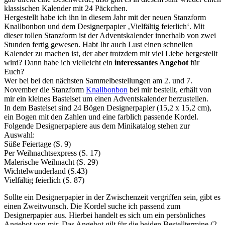
klassischen Kalender mit 24 Päckchen.
Hergestellt habe ich ihn in diesem Jahr mit der neuen Stanzform
Knallbonbon und dem Designerpapier ‚Vielfältig feierlich‘. Mit
dieser tollen Stanzform ist der Adventskalender innerhalb von zwei
Stunden fertig gewesen. Habt Ihr auch Lust einen schnellen
Kalender zu machen ist, der aber trotzdem mit viel Liebe hergestellt
wird? Dann habe ich vielleicht ein
interessantes Angebot
für
Euch?
Wer bei bei den nächsten Sammelbestellungen am 2. und 7.
November die Stanzform
Knallbonbon
bei mir bestellt, erhält von
mir ein kleines Bastelset um einen Adventskalender herzustellen.
In dem Bastelset sind 24 Bögen Designerpapier (15,2 x 15,2 cm),
ein Bogen mit den Zahlen und eine farblich passende Kordel.
Folgende Designerpapiere aus dem Minikatalog stehen zur
Auswahl:
Süße Feiertage (S. 9)
Per Weihnachtsexpress (S. 17)
Malerische Weihnacht (S. 29)
Wichtelwunderland (S.43)
Vielfältig feierlich (S. 87)
Sollte ein Designerpapier in der Zwischenzeit vergriffen sein, gibt es
einen Zweitwunsch. Die Kordel suche ich passend zum
Designerpapier aus. Hierbei handelt es sich um ein persönliches
Angebot von mir. Das Angebot gilt für die beiden Bestelltermine (2.