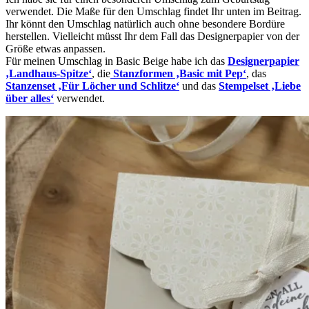
verwendet. Die Maße für den Umschlag findet Ihr unten im Beitrag.
Ihr könnt den Umschlag natürlich auch ohne besondere Bordüre
herstellen. Vielleicht müsst Ihr dem Fall das Designerpapier von der
Größe etwas anpassen.
Für meinen Umschlag in Basic Beige habe ich das
Designerpapier
‚Landhaus-Spitze‘
, die
Stanzformen ‚Basic mit Pep‘
, das
Stanzenset ‚Für Löcher und Schlitze‘
und das
Stempelset ‚Liebe
über alles‘
verwendet.