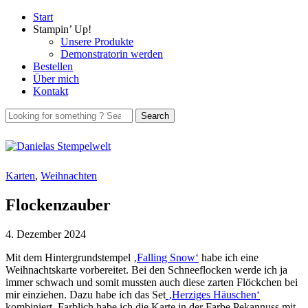
Start
Stampin’ Up!
Unsere Produkte
Demonstratorin werden
Bestellen
Über mich
Kontakt
Karten
,
Weihnachten
Flockenzauber
4. Dezember 2024
Mit dem Hintergrundstempel
‚Falling Snow‘
habe ich eine
Weihnachtskarte vorbereitet. Bei den Schneeflocken werde ich ja
immer schwach und somit mussten auch diese zarten Flöckchen bei
mir einziehen. Dazu habe ich das Set
‚Herziges Häuschen‘
kombiniert. Farblich habe ich die Karte in der Farbe Pekannuss mit