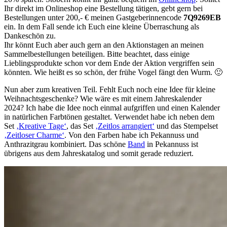
Ihr direkt im Onlineshop eine Bestellung tätigen, gebt gern bei
Bestellungen unter 200,- € meinen Gastgeberinnencode
7Q9269EB
ein. In dem Fall sende ich Euch eine kleine Überraschung als
Dankeschön zu.
Ihr könnt Euch aber auch gern an den Aktionstagen an meinen
Sammelbestellungen beteiligen. Bitte beachtet, dass einige
Lieblingsprodukte schon vor dem Ende der Aktion vergriffen sein
könnten. Wie heißt es so schön, der frühe Vogel fängt den Wurm. 🙂
Nun aber zum kreativen Teil. Fehlt Euch noch eine Idee für kleine
Weihnachtsgeschenke? Wie wäre es mit einem Jahreskalender
2024? Ich habe die Idee noch einmal aufgriffen und einen Kalender
in natürlichen Farbtönen gestaltet. Verwendet habe ich neben dem
Set
‚Kreative Tage‘
, das Set
‚Zeitlos arrangiert‘
und das Stempelset
‚Zeitloser Charme‘
. Von den Farben habe ich Pekannuss und
Anthrazitgrau kombiniert. Das schöne
Band
in Pekannuss ist
übrigens aus dem Jahreskatalog und somit gerade reduziert.