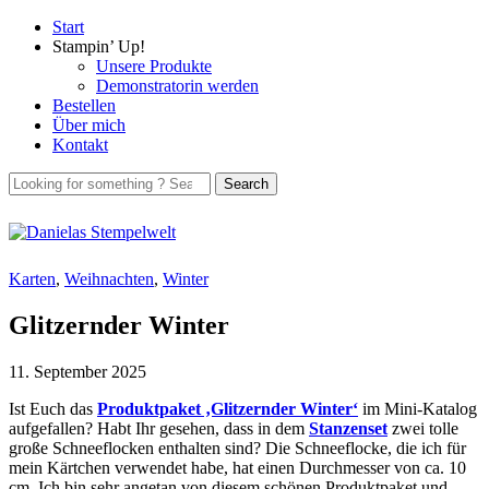
Start
Stampin’ Up!
Unsere Produkte
Demonstratorin werden
Bestellen
Über mich
Kontakt
Karten
,
Weihnachten
,
Winter
Glitzernder Winter
11. September 2025
Ist Euch das
Produktpaket ‚Glitzernder Winter‘
im Mini-Katalog
aufgefallen? Habt Ihr gesehen, dass in dem
Stanzenset
zwei tolle
große Schneeflocken enthalten sind? Die Schneeflocke, die ich für
mein Kärtchen verwendet habe, hat einen Durchmesser von ca. 10
cm. Ich bin sehr angetan von diesem schönen Produktpaket und