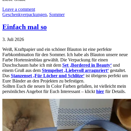
Leave a comment
Geschenkverpackungen
,
Sommer
Einfach mal so
3. Juli 2026
Weiß, Kraftpapier und ein schöner Blauton ist eine perfekte
Farbkombination für den Sommer. Ich habe als Blauton unsere neue
Farbe Hortensienblau gewählt. Die Verpackung für einen
Duschschaum habe ich mit dem
Set ‚Bordered in Beauty‘
und
einem Gruß aus dem
Stempelset ‚Liebevoll arragnriert‘
gestaltet.
Das
Stanzenset ‚Für Löcher und Schlitze‘
ist übrigens perfekt um
Eure Bänder an den Projekten zu befestigen.
Sollten Euch die neuen In Color Farben gefallen, ist vielleicht mein
persönliches Angebot für Euch Interessant – klickt
hier
für Details.