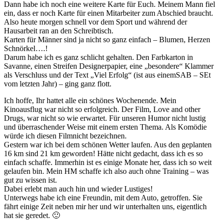
Dann habe ich noch eine weitere Karte für Euch. Meinem Mann fiel
ein, dass er noch Karte für einen Mitarbeiter zum Abschied braucht.
Also heute morgen schnell vor dem Sport und während der
Hausarbeit ran an den Schreibtisch.
Karten für Männer sind ja nicht so ganz einfach – Blumen, Herzen
Schnörkel….!
Darum habe ich es ganz schlicht gehalten. Den Farbkarton in
Savanne, einen Streifen Designerpapier, eine „besondere“ Klammer
als Verschluss und der Text „Viel Erfolg“ (ist aus einemSAB – SEt
vom letzten Jahr) – ging ganz flott.
Ich hoffe, Ihr hattet alle ein schönes Wochenende. Mein
Kinoausflug war nicht so erfolgreich. Der Film, Love and other
Drugs, war nicht so wie erwartet. Für unseren Humor nicht lustig
und überraschender Weise mit einem ersten Thema. Als Komödie
würde ich diesen Filmnicht bezeichnen.
Gestern war ich bei dem schönen Wetter laufen. Aus den geplanten
16 km sind 21 km geworden! Hätte nicht gedacht, dass ich es so
einfach schaffe. Immerhin ist es einige Monate her, dass ich so weit
gelaufen bin. Mein HM schaffe ich also auch ohne Training – was
gut zu wissen ist.
Dabei erlebt man auch hin und wieder Lustiges!
Unterwegs habe ich eine Freundin, mit dem Auto, getroffen. Sie
fährt einige Zeit neben mir her und wir unterhalten uns, eigentlich
hat sie geredet. 🙂