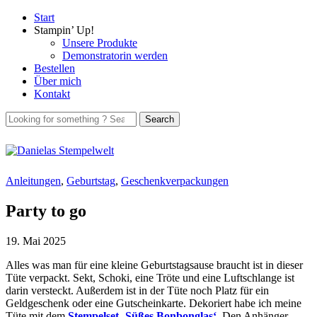
Start
Stampin’ Up!
Unsere Produkte
Demonstratorin werden
Bestellen
Über mich
Kontakt
Anleitungen
,
Geburtstag
,
Geschenkverpackungen
Party to go
19. Mai 2025
Alles was man für eine kleine Geburtstagsause braucht ist in dieser
Tüte verpackt. Sekt, Schoki, eine Tröte und eine Luftschlange ist
darin versteckt. Außerdem ist in der Tüte noch Platz für ein
Geldgeschenk oder eine Gutscheinkarte. Dekoriert habe ich meine
Tüte mit dem
Stempelset ‚Süßes Bonbonglas‘
. Den Anhänger