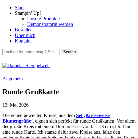
Start
Stampin’ Up!
Unsere Produkte
Demonstratorin werden
Bestellen
Über mich
Kontakt
Allgemein
Runde Grußkarte
13. Mai 2026
Die neuen gewellten Kreise, aus dem
Set ‚Kreiseweise
Blumengrüße‘
, eignen sich perfekt für runde Grußkarten. Vor allem
der größte Kreis mit einem Durchmesser von fast 13 cm ist toll für
eine runde Karte. Ich stanze dafür zwei Kreise aus, falze den
hinteren Kreis an einer Seite und nutze diese ‚Ecke‘ als Klebefläche