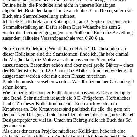
Online heißt, die Produkte sind nicht in unseren Katalogen
abgebildet. Bestellen könnt Ihr sie auch über Eure Demo, sofern sie
Euch eine Sammelbestellung anbietet.
Ich biete Euch direkt zum Katalogstart, am 3. September, eine erste
Sammelbestellung an. Dafür sollten Eure Wünsche bis zum 2.
September bei mir eingegangen sein. Sollte ich Euch die Bestellung
zusenden, fällt eine Versandpauschale von 6,90 € an.
Nun zu der Kollektion ‚Wunderbarer Herbst‘. Das besondere an
dieser Kollektion sind die Stanzformen, finde ich. Ihr habt einmal
die Möglichkeit, die Motive aus dem passendem Stempelset
auszustanzen. Besonders schön sind aber zwei große Blätter – eines
der Blätter ist z.B. ca. 12 x 9 cm. Die Blätter können entweder glatt
ausgestanzt werden oder mit einem Einsatz mit einem
Pünktchenmuster versehen werden. Was Ihr bei meiner Girlande gut
sehen könnt.
Wie immer gibt es zu der Kollektion ein passendes Designerpapier
und Band. Sehr niedlich ist auch die 3 D -Prägeform ‚Herbstliches
Laub‘. Zu dieser Kollektion biete ich Euch auch wieder ein
Kreativset an. Die Kreativssets sind praktisch für alle, die gern mit
den neusten Designs arbeiten möchten, denen aber ein ganzes Paket
Designerpapier zu viel ist. Unten im Beitrag stelle ich Euch das Set
genauer vor.
Als eines der ersten Projekte mit dieser Kollektion habe ich eine
Girlande mit den tollen großen Blätter gestaltet. Kombiniert habe ich