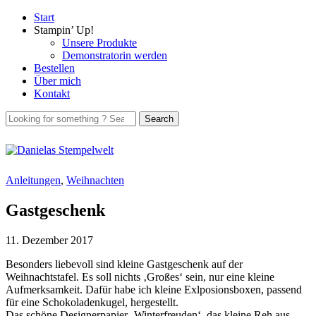
Start
Stampin’ Up!
Unsere Produkte
Demonstratorin werden
Bestellen
Über mich
Kontakt
Anleitungen
,
Weihnachten
Gastgeschenk
11. Dezember 2017
Besonders liebevoll sind kleine Gastgeschenk auf der
Weihnachtstafel. Es soll nichts ‚Großes‘ sein, nur eine kleine
Aufmerksamkeit. Dafür habe ich kleine Exlposionsboxen, passend
für eine Schokoladenkugel, hergestellt.
Das schöne Designerpapier ‚Winterfreuden‘, das kleine Reh aus