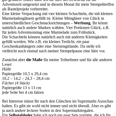
Adventszeit umgesetzt und in diesem Monat für mein Stempeltreffen
als Bastelprojekt vorbereitet.
Eine kleine Verpackung mit vier kleinen Schachteln, die mit kleinen
Marmeladengläsern gefüllt ist. Kleine Minigläser von Glück in
unterschiedlichen Geschmacksrichtungen –
Werbung
, Ihr könnt
natürlich auch andere Marken wählen. Vier Portionen Glück, z.B.
für jeden Adventsonntag eine Marmelade zum Frühstück.
Die Schachteln können natürlich auch mit anderen Kleinigkeiten
gefüllt werden. Wie z.B. ein kleines Teelicht, ein paar
Geschenkanhängern oder eine Sternengirlande. Da stelle ich
vielleicht noch einmal nach meiner Stempelpause eine Idee vor.
Zunächst aber
die Maße
für meine Teilnehmer und für alle anderen
Leser:
Hülle
Papiergröße 10,5 x 29,4 cm
10,2 – 14,2 – 24,3 – 28,4 cm
Fächer (4 Stück)
Papiergröße 13 x 13 cm
jede Seite bei 4 cm falzen
Bei Interesse müsst Ihr nach den Gläschen im Supermarkt Ausschau
halten. Es gibt sie wohl nicht immer und nicht überall. Aber es gibt
ja auch andere leckere Sorten in den Supermarktregalen.
Für
Selbstabholer
habe ich noch ein paar Sets vorrätig, die ich für