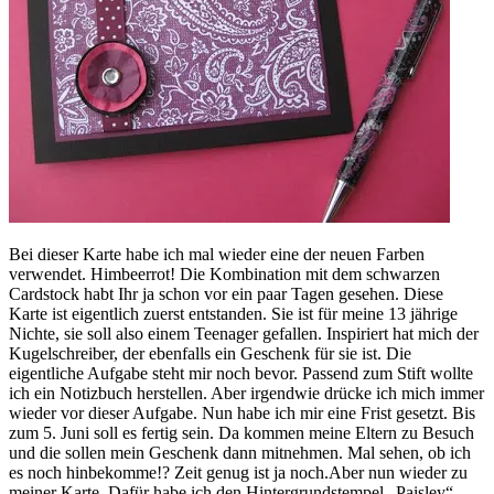
Bei dieser Karte habe ich mal wieder eine der neuen Farben
verwendet. Himbeerrot! Die Kombination mit dem schwarzen
Cardstock habt Ihr ja schon vor ein paar Tagen gesehen. Diese
Karte ist eigentlich zuerst entstanden. Sie ist für meine 13 jährige
Nichte, sie soll also einem Teenager gefallen. Inspiriert hat mich der
Kugelschreiber, der ebenfalls ein Geschenk für sie ist. Die
eigentliche Aufgabe steht mir noch bevor. Passend zum Stift wollte
ich ein Notizbuch herstellen. Aber irgendwie drücke ich mich immer
wieder vor dieser Aufgabe. Nun habe ich mir eine Frist gesetzt. Bis
zum 5. Juni soll es fertig sein. Da kommen meine Eltern zu Besuch
und die sollen mein Geschenk dann mitnehmen. Mal sehen, ob ich
es noch hinbekomme!? Zeit genug ist ja noch.Aber nun wieder zu
meiner Karte. Dafür habe ich den Hintergrundstempel „Paisley“