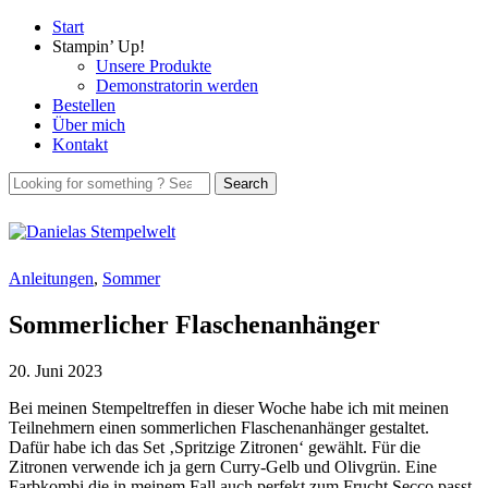
Start
Stampin’ Up!
Unsere Produkte
Demonstratorin werden
Bestellen
Über mich
Kontakt
Anleitungen
,
Sommer
Sommerlicher Flaschenanhänger
20. Juni 2023
Bei meinen Stempeltreffen in dieser Woche habe ich mit meinen
Teilnehmern einen sommerlichen Flaschenanhänger gestaltet.
Dafür habe ich das Set ‚Spritzige Zitronen‘ gewählt. Für die
Zitronen verwende ich ja gern Curry-Gelb und Olivgrün. Eine
Farbkombi die in meinem Fall auch perfekt zum Frucht Secco passt.