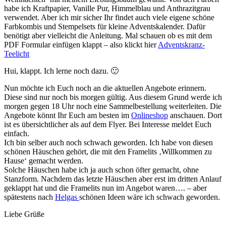
habe ich Kraftpapier, Vanille Pur, Himmelblau und Anthrazitgrau
verwendet. Aber ich mir sicher Ihr findet auch viele eigene schöne
Farbkombis und Stempelsets für kleine Adventskalender. Dafür
benötigt aber vielleicht die Anleitung. Mal schauen ob es mit dem
PDF Formular einfügen klappt – also klickt hier
Adventskranz-
Teelicht
Hui, klappt. Ich lerne noch dazu. 🙂
Nun möchte ich Euch noch an die aktuellen Angebote erinnern.
Diese sind nur noch bis morgen gültig. Aus diesem Grund werde ich
morgen gegen 18 Uhr noch eine Sammelbestellung weiterleiten. Die
Angebote könnt Ihr Euch am besten im
Onlineshop
anschauen. Dort
ist es übersichtlicher als auf dem Flyer. Bei Interesse meldet Euch
einfach.
Ich bin selber auch noch schwach geworden. Ich habe von diesen
schönen Häuschen gehört, die mit den Framelits ‚Willkommen zu
Hause‘ gemacht werden.
Solche Häuschen habe ich ja auch schon öfter gemacht, ohne
Stanzform. Nachdem das letzte Häuschen aber erst im dritten Anlauf
geklappt hat und die Framelits nun im Angebot waren…. – aber
spätestens nach
Helgas
schönen Ideen wäre ich schwach geworden.
Liebe Grüße